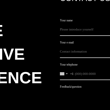
Your name
E
Your e-mail
IVE
Your telephone
ENCE
+1
undefined
Feedback/question