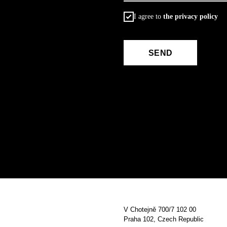
I agree to
the privacy policy
ОТПРАВИТЬ
SEND
V Chotejně 700/7 102 00
Praha 102, Czech Republic